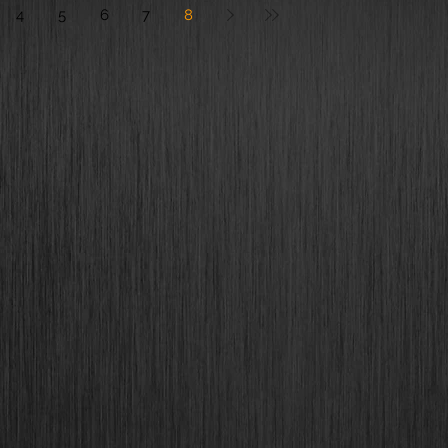
4
5
6
7
8