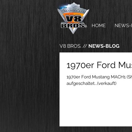
HOME
NEWS-
V8 BROS. //
NEWS-BLOG
1970er Ford M
1970er Ford Mustang MACH1 (She
aufgeschaltet...(verkauft)