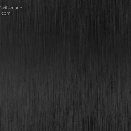
witzerland
s.com