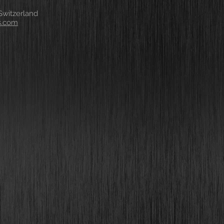
witzerland
s.com