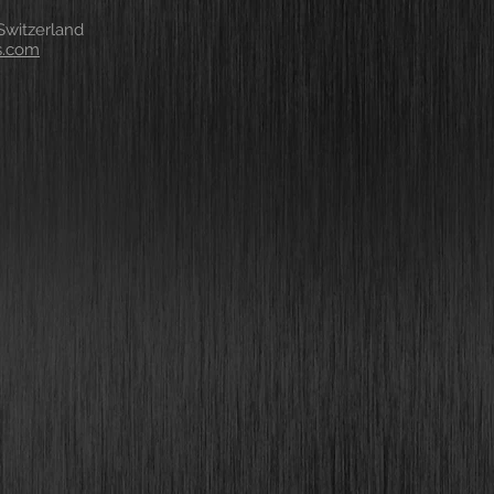
witzerland
s.com