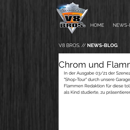
HOME
NEWS-
V8 BROS. //
NEWS-BLOG
Chrom und Flam
In der Ausgabe 03/21 der Szeneze
"Shop-Tour" durch unsere Garag
Flammen Redaktion für diese tolle
als Kind studierte, zu präsentiere